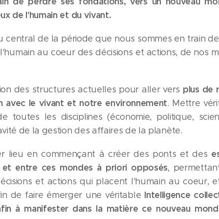
ain de perdre ses fondations, vers un nouveau mond
x de l'humain et du vivant.
eu central de la période que nous sommes en train de 
l'humain au coeur des décisions et actions, de nos man
p
lus de 
ion des structures actuelles pour aller vers
n avec le vivant et notre environnement
. Mettre vér
toutes les disciplines (économie, politique, science,
ité de la gestion des affaires de la planète.
e
r lieu en commençant à créer des ponts et des
 et entre ces mondes à priori opposés
, permettan
décisions et actions qui placent l'humain au coeur,
I
ntelligence colle
in de faire émerger une véritable
in à manifester dans la matière ce
nouveau monde 