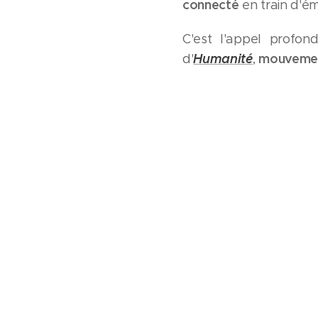
connecté
en train d'é
C'est l'appel profon
Humanité
mouvement
d'
,