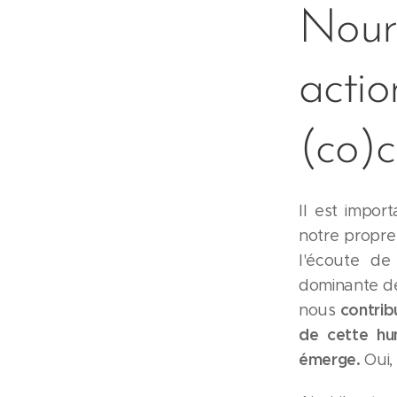
Nour
act
(co)c
Il est impo
notre propre 
l'écoute de
dominante de 
contrib
nous
de cette hu
émerge.
Oui,