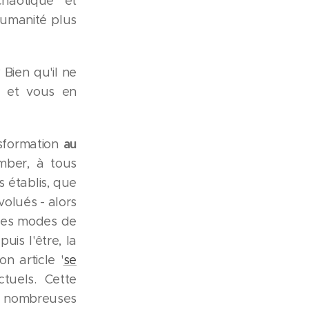
haotique et
humanité plus
Bien qu'il ne
s, et vous en
au
nsformation
omber, à tous
 établis, que
volués - alors
tres modes de
is l'être, la
n article '
se
ctuels. Cette
de nombreuses