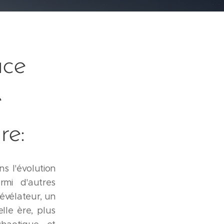
ace
e
re:
s l'évolution
rmi d'autres
révélateur, un
lle ère, plus