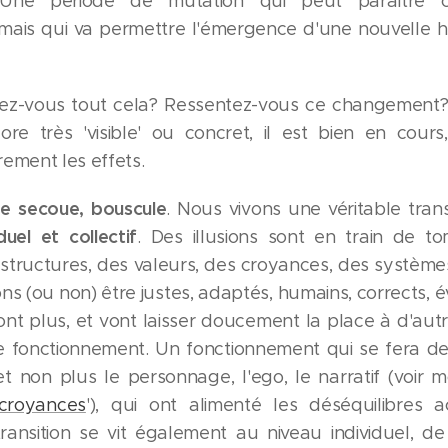
. Une période de mutation qui peut paraître c
 mais qui va permettre l'émergence d'une nouvelle 
z-vous tout cela? Ressentez-vous ce changement? 
ore très 'visible' ou concret, il est bien en cour
ement les effets.
e secoue, bouscule
. Nous vivons une véritable tra
duel et collectif
. Des illusions sont en train de t
 structures, des valeurs, des croyances, des systèmes
ns (ou non) être justes, adaptés, humains, corrects, é
 sont plus, et vont laisser doucement la place à d'au
 fonctionnement. Un fonctionnement qui se fera depu
t non plus le personnage, l'ego, le narratif (voir mo
 croyances
'), qui ont alimenté les déséquilibres a
ransition se vit également au niveau individuel, 