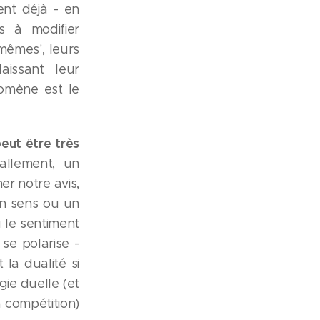
ent déjà - en
es à modifier
mêmes', leurs
aissant leur
nomène est le
eut être très
allement, un
er notre avis,
un sens ou un
u le sentiment
se polarise -
 la dualité si
ie duelle (et
a compétition)