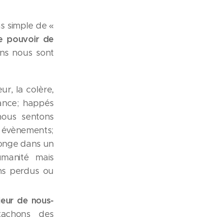
as simple de «
e pouvoir de
ons nous sont
r, la colère,
ssance; happés
 nous sentons
es évènements;
longe dans un
umanité mais
ns perdus ou
ieur de nous-
achons des