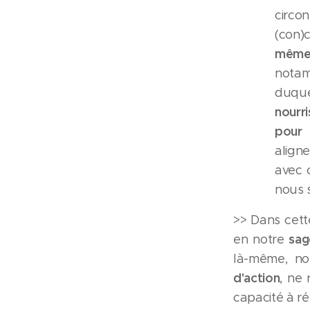
circo
(con)
même 
nota
duque
nourr
pour 
align
avec 
nous s
>> Dans cett
sag
en notre
là-même, no
d'action
, ne 
capacité à r