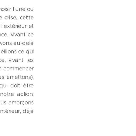
oisir l'une ou
 crise, cette
l'extérieur et
ce, vivant ce
evons au-delà
eillons ce qui
e, vivant les
 (à commencer
s émettons).
ui doit être
otre action,
Nous amorçons
ntérieur, déjà