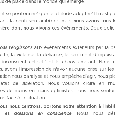
lus de place dans le monde qui émerge.
 se positionner? quelle attitude adopter? Il n'est p
nous avons tous l
 dans la confusion ambiante mais
anière dont nous vivons ces événements
. Deux opti
nous
réagissons
aux événements extérieurs par la peu
olte, la violence, la défiance, le sentiment d'impui
l'inconscient collectif et le chaos ambiant. Nous
es, avons l'impression de n'avoir aucune prise sur l
tuation nous paralyse et nous empêche d'agir, nous p
-état de sidération. Nous voulons croire en l'h
s de moins en moins optimistes, nous nous sento
s face à la situation;
nous nous centrons, portons notre attention à l'intér
e et
agissons
en conscience
. Nous nous dét