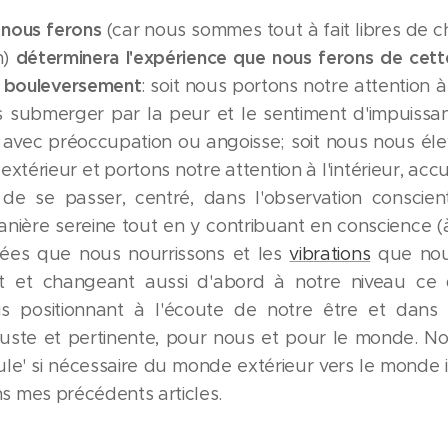
 nous ferons
(car nous sommes tout à fait libres de ch
déterminera l'expérience que nous ferons de cette
n)
ce bouleversement
: soit nous portons notre attention à 
s submerger par la peur et le sentiment d'impuissan
vec préoccupation ou angoisse; soit nous nous él
térieur et portons notre attention à l'intérieur, accu
 de se passer, centré, dans l'observation conscient
nière sereine tout en y contribuant en conscience
sées que nous nourrissons et les
vibrations
que nou
t et changeant aussi d'abord à notre niveau ce q
s positionnant à l'écoute de notre être et dans n
 juste et pertinente, pour nous et pour le monde. 
cule' si nécessaire du monde extérieur vers le monde i
 mes précédents articles.