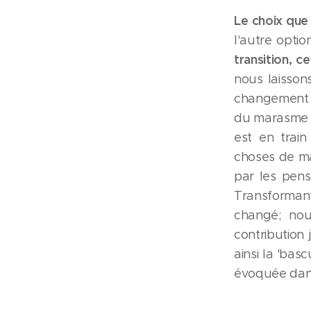
Le choix que
l'autre optio
transition, 
nous laisson
changement a
du marasme ex
est en train
choses de ma
par les pen
Transforman
changé; nou
contribution
ainsi la 'bas
évoquée dans