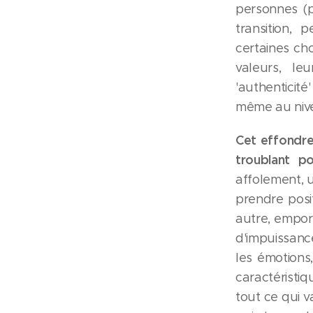
personnes (p
transition, 
certaines ch
valeurs, le
'authenticit
même au nive
Cet effondre
troublant 
affolement, u
prendre posi
autre, emport
d'impuissanc
les émotions,
caractéristi
tout ce qui v