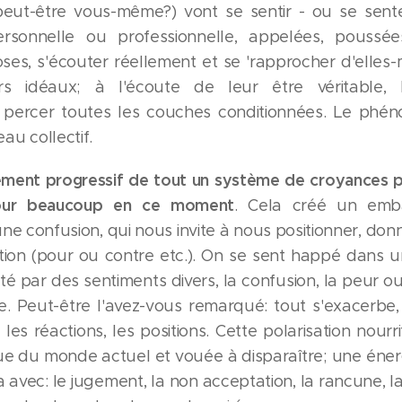
eut-être vous-même?) vont se sentir - ou se sent
personnelle ou professionnelle, appelées, poussé
oses, s'écouter réellement et se 'rapprocher d'elles-
urs idéaux; à l'écoute de leur être véritable, l
é' percer toutes les couches conditionnées. Le phé
au collectif.
ment progressif de tout un système de croyances p
pour beaucoup en ce moment
. Cela créé un emb
ne confusion, qui nous invite à nous positionner, donn
tion (pour ou contre etc.). On se sent happé dans 
é par des sentiments divers, la confusion, la peur o
e. Peut-être l'avez-vous remarqué: tout s'exacerbe, 
 les réactions, les positions. Cette polarisation nourrit
que du monde actuel et vouée à disparaître; une énerg
a avec: le jugement, la non acceptation, la rancune, l