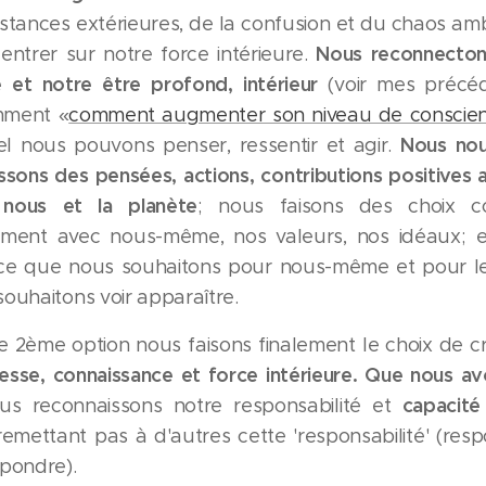
nstances extérieures, de la confusion et du chaos amb
Nous reconnecton
centrer sur notre force intérieure.
et notre être profond, intérieur
(voir mes précéd
mment «
comment augmenter son niveau de conscie
Nous nou
l nous pouvons penser, ressentir et agir.
issons des pensées, actions, contributions positives 
nous et la planète
; nous faisons des choix c
ement avec nous-même, nos valeurs, nos idéaux; 
ce que nous souhaitons pour nous-même et pour 
ouhaitons voir apparaître.
e 2ème option nous faisons finalement le choix de cr
esse, connaissance et force intérieure.
Que nous av
capacité
us reconnaissons notre responsabilité et
remettant pas à d'autres cette 'responsabilité' (resp
épondre).