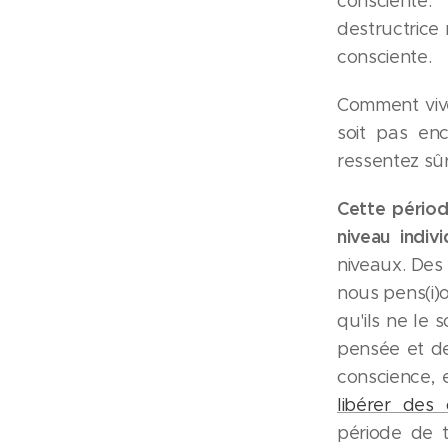
consciente
destructrice
consciente.
Comment vive
soit pas enc
ressentez sûr
Cette périod
niveau indivi
niveaux. Des
nous pens(i)o
qu'ils ne le
pensée et de
conscience, e
libérer des
période de t