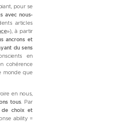
iant, pour se
s avec nous-
ents articles
nce
»), à partir
s ancrons et
ayant du sens
onscients en
en cohérence
le monde que
oire en nous,
ons tous
. Par
 de choix et
onse ability =