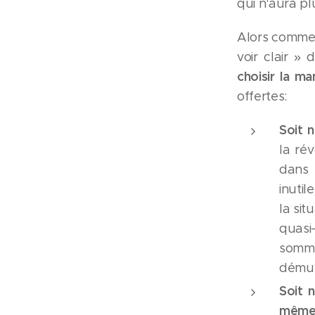
qui n'aura p
Alors comment
voir clair »
choisir la m
offertes:
Soit 
la rév
dans 
inutil
la si
quasi
somme
démuni
Soit 
mêm