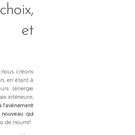
hoix,
s et
 nous créons
on, en étant à
urs (énergie
ix intérieure,
 à l'avènement
nouveau qui
s de nourrir!