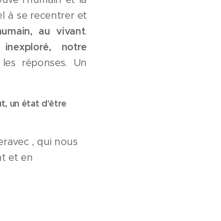
l à se recentrer et
humain, au vivant
.
 inexploré, notre
les réponses. Un
, un état d'être
eravec , qui nous
t et en