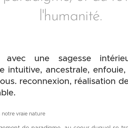
l'humanité.
r avec une sagesse intéri
 intuitive, ancestrale, enfouie
us. reconnexion, réalisation de
able.
 notre vraie nature
gement de paradigme, au coeur duquel se tro