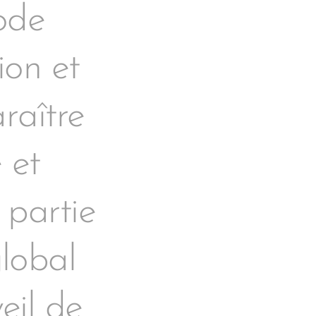
ode
ion et
raître
 et
 partie
lobal
eil de