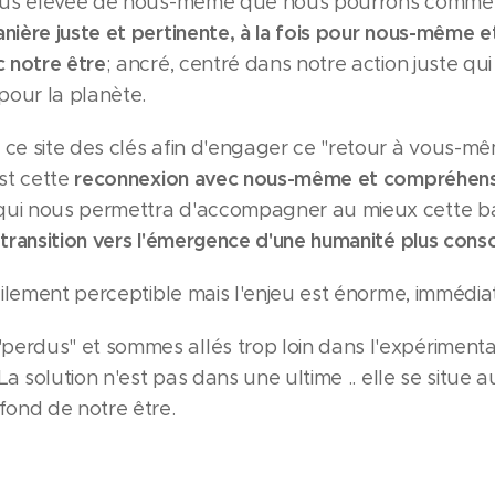
plus élevée de nous-même que nous pourrons comme
nière juste et pertinente, à la fois pour nous-même e
c notre être
; ancré, centré dans notre action juste qui 
our la planète.
ce site des clés afin d'engager ce "retour à vous-mê
reconnexion avec nous-même et
compréhens
est cette
ui nous permettra d'accompagner au mieux cette ba
transition vers l'émergence d'une humanité plus consc
cilement perceptible mais l'enjeu est énorme, immédiat.
rdus" et sommes allés trop loin dans l'expérimentat
 La solution n'est pas dans une ultime .. elle se situe
fond de notre être.