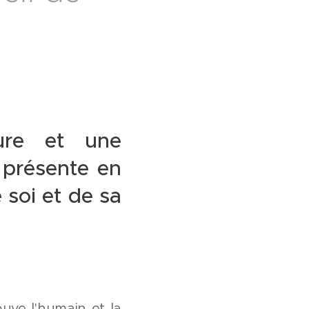
eure et une
, présente en
 soi et de sa
uve l'humain et la