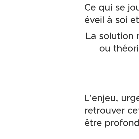
Ce qui se jo
éveil à soi e
La solution 
ou théor
L'enjeu, urg
retrouver c
être profond