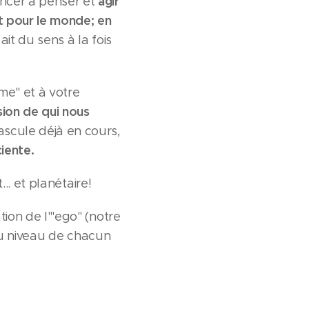
agir
ncer à penser et
t pour le monde;
en
ait du sens à la fois
me" et à votre
ion de qui nous
scule déjà en cours,
iente.
.. et planétaire!
ion de l'"ego" (notre
 au niveau de chacun