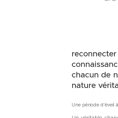
reconnecte
connaissance
chacun de no
nature vérit
Une période d'éveil à
Un véritable chan