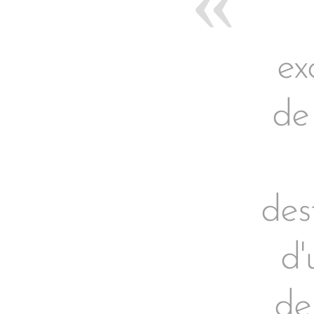
ex
de
des
d'
de